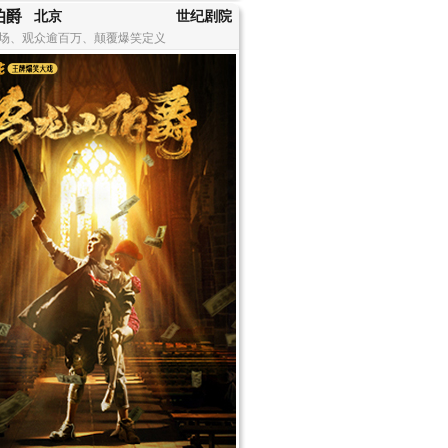
伯爵
北京
世纪剧院
场、观众逾百万、颠覆爆笑定义