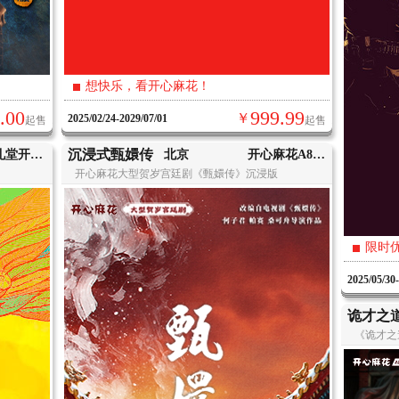
想快乐，看开心麻花！
.00
999.99
￥
2025/02/24-2029/07/01
起售
起售
沉浸式甄嬛传
地质礼堂开心麻花剧场
北京
开心麻花A88剧场
开心麻花大型贺岁宫廷剧《甄嬛传》沉浸版
限时
2025/05/30
诡才之
《诡才之