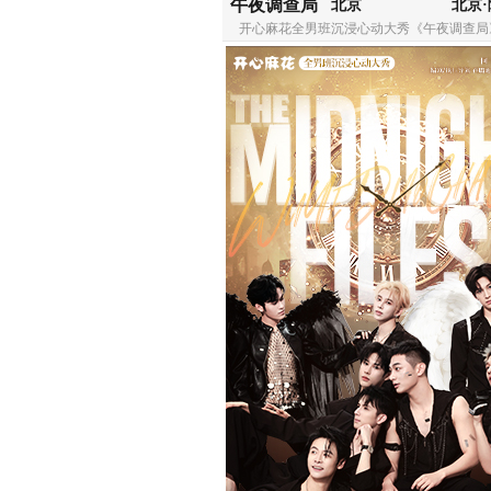
午夜调查局
北京
开心麻花全男班沉浸心动大秀《午夜调查局