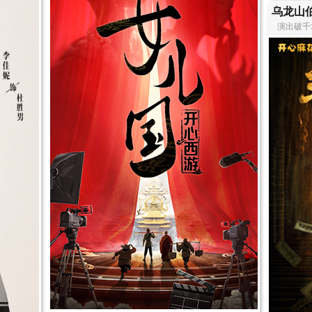
乌龙山
演出破千