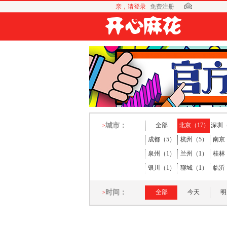
亲，请登录
免费注册
城市：
全部
北京（17）
深圳（
>
成都（5）
杭州（5）
南京
泉州（1）
兰州（1）
桂林
银川（1）
聊城（1）
临沂
时间：
全部
今天
明
>