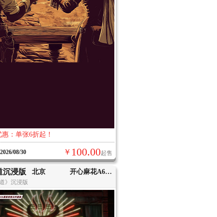
优惠：单张6折起！
100.00
￥
-2026/08/30
起售
道沉浸版
北京
开心麻花A66剧场（望京·花花世界店）
道》沉浸版