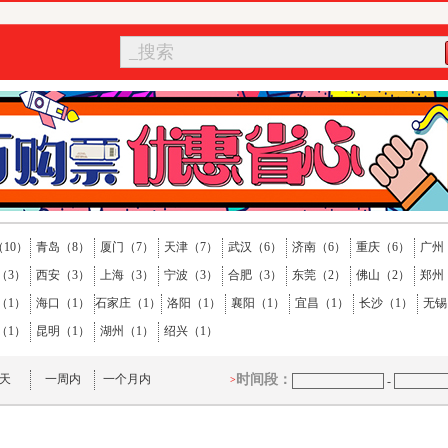
_搜索
10）
青岛（8）
厦门（7）
天津（7）
武汉（6）
济南（6）
重庆（6）
广州
（3）
西安（3）
上海（3）
宁波（3）
合肥（3）
东莞（2）
佛山（2）
郑州
（1）
海口（1）
石家庄（1）
洛阳（1）
襄阳（1）
宜昌（1）
长沙（1）
无锡
（1）
昆明（1）
湖州（1）
绍兴（1）
天
一周内
一个月内
时间段：
>
-