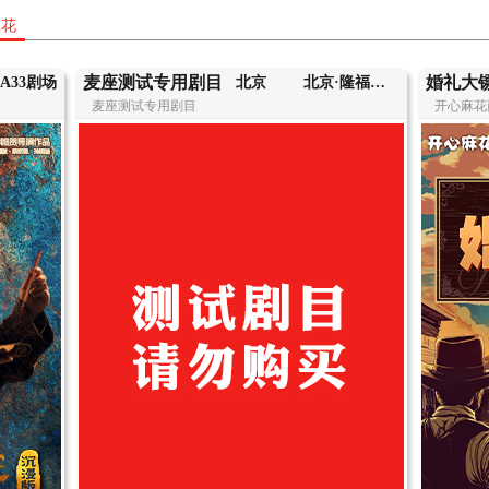
麻花
麦座测试专用剧目
婚礼大
A33剧场
北京
北京·隆福寺A99剧场
麦座测试专用剧目
开心麻花