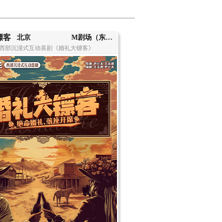
镖客
北京
M剧场（东方梅地亚中心B座店）
西部沉浸式互动喜剧《婚礼大镖客》