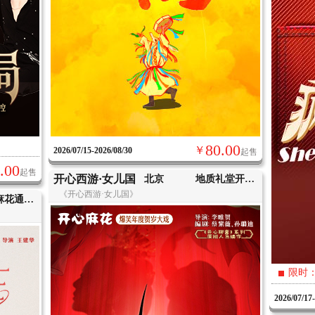
80.00
￥
2026/07/15-2026/08/30
起售
.00
起售
开心西游·女儿国
北京
地质礼堂开心麻花剧场
《开心西游·女儿国》
开心麻花通州北投希尔顿沉浸式剧场
限时
2026/07/17