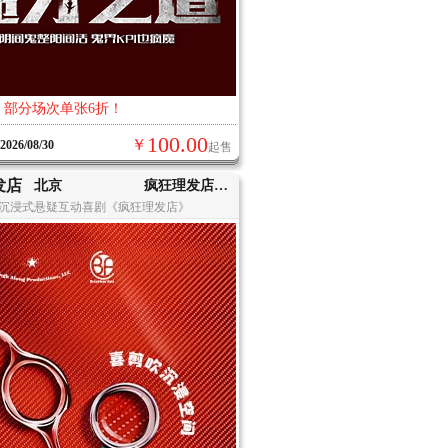
：部分场次单张6折！
100.00
￥
-2026/08/30
起售
发店
北京
疯狂理发店(THE BOX朝外店)
沉浸式悬疑互动喜剧《疯狂理发店》