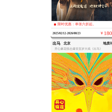
限时优惠：单张六折起。
180
￥
2025/02/12-2026/08/23
出马
北京
开心麻花惊怂爆笑贺岁大戏《出马》