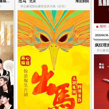
出马
北京·隆福寺A99剧场
北京
海淀剧院
》
开心麻花惊怂爆笑贺岁大戏《出马》
限时
2026/04/30
疯狂理
开心麻花