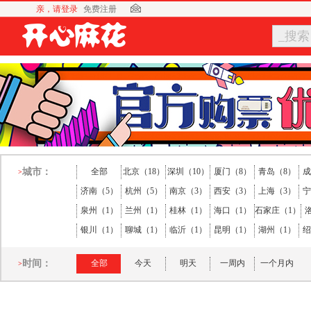
亲，请登录
免费注册
_搜索
城市：
全部
北京（18）
深圳（10）
厦门（8）
青岛（8）
成
>
济南（5）
杭州（5）
南京（3）
西安（3）
上海（3）
宁
泉州（1）
兰州（1）
桂林（1）
海口（1）
石家庄（1）
银川（1）
聊城（1）
临沂（1）
昆明（1）
湖州（1）
绍
时间：
全部
今天
明天
一周内
一个月内
>