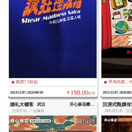
购票7.5折起
早鸟特惠，6
198.00
￥
2024/12/07-2026/08/30
2025/11/07-2026/08
起售
婚礼大镖客
沉浸式甄嬛传
武汉
开心麻花樱花剧场
沉浸互动，一起飙戏
国民回忆杀，沉