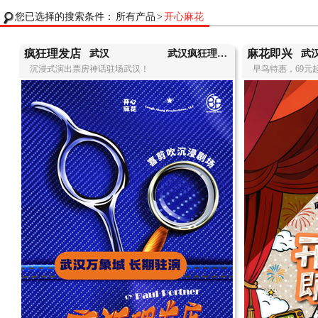
您已选择的搜索条件：
所有产品
>
开心麻花
疯狂理发店
麻花即兴
武汉
武汉疯狂理发店-开心麻花喜剪吹沉浸剧场
武
沉浸式演出票房神话驻场武汉！
早鸟特惠，69元