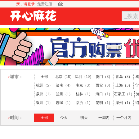
亲，请登录
免费注册
_搜索
城市：
全部
北京（18）
深圳（10）
厦门（8）
青岛（8）
成
>
杭州（5）
济南（4）
南京（3）
西安（3）
上海（3）
宁
泉州（1）
兰州（1）
桂林（1）
海口（1）
石家庄（1）
银川（1）
聊城（1）
临沂（1）
昆明（1）
湖州（1）
绍
时间：
全部
今天
明天
一周内
一个月内
>