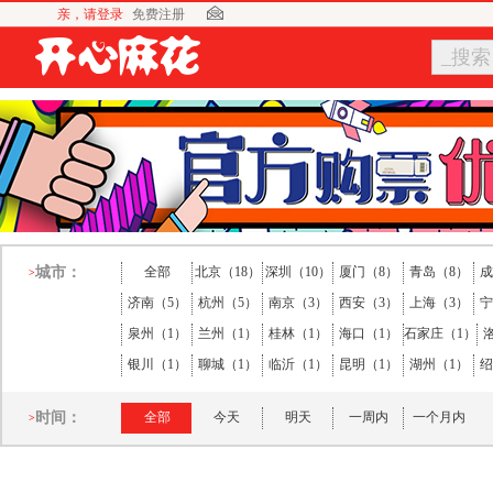
亲，请登录
免费注册
_搜索
城市：
全部
北京（18）
深圳（10）
厦门（8）
青岛（8）
成
>
济南（5）
杭州（5）
南京（3）
西安（3）
上海（3）
宁
泉州（1）
兰州（1）
桂林（1）
海口（1）
石家庄（1）
银川（1）
聊城（1）
临沂（1）
昆明（1）
湖州（1）
绍
时间：
全部
今天
明天
一周内
一个月内
>