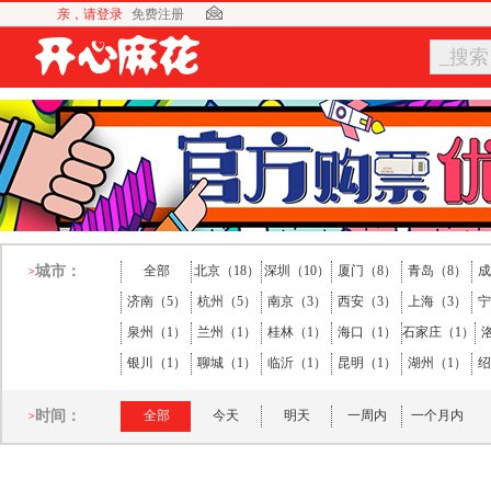
亲，请登录
免费注册
_搜索
城市：
全部
北京（18）
深圳（10）
厦门（8）
青岛（8）
成
>
济南（5）
杭州（5）
南京（3）
西安（3）
上海（3）
宁
泉州（1）
兰州（1）
桂林（1）
海口（1）
石家庄（1）
银川（1）
聊城（1）
临沂（1）
昆明（1）
湖州（1）
绍
时间：
全部
今天
明天
一周内
一个月内
>