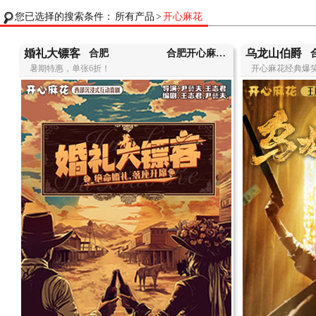
您已选择的搜索条件：
所有产品
>
开心麻花
婚礼大镖客
乌龙山伯爵
合肥
合肥开心麻花·花花世界F1剧场
合
暑期特惠，单张6折！
开心麻花经典爆